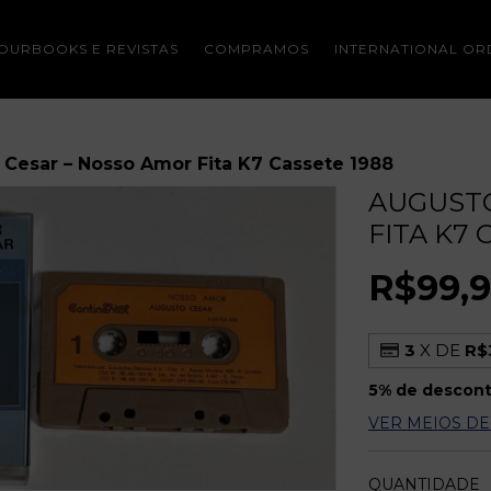
OURBOOKS E REVISTAS
COMPRAMOS
INTERNATIONAL OR
Cesar – Nosso Amor Fita K7 Cassete 1988
AUGUSTO
FITA K7 
R$99,
3
X DE
R$
5% de descon
VER MEIOS D
QUANTIDADE