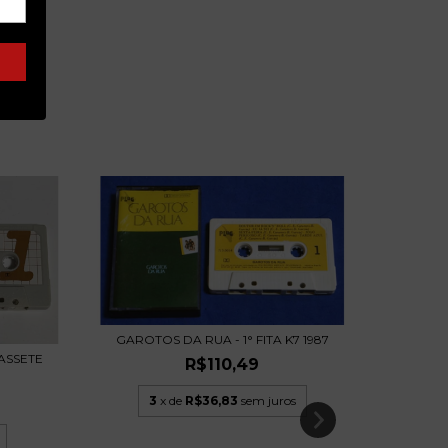
GAROTOS DA RUA - 1° FITA K7 1987
CASSETE
R$110,49
DALTO 
3
x de
R$36,83
sem juros