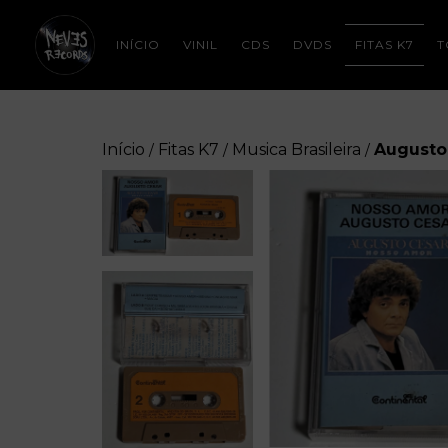
INÍCIO
VINIL
CDS
DVDS
FITAS K7
T
Início
Fitas K7
Musica Brasileira
Augusto 
/
/
/