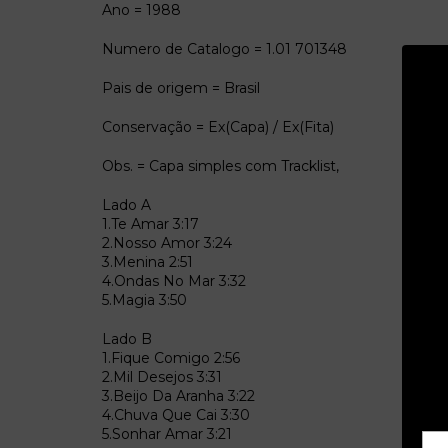
Ano = 1988
Numero de Catalogo = 1.01 701348
Pais de origem = Brasil
Conservação = Ex(Capa) / Ex(Fita)
Obs. = Capa simples com Tracklist,
Lado A
1.Te Amar 3:17
2.Nosso Amor 3:24
3.Menina 2:51
4.Ondas No Mar 3:32
5.Magia 3:50
Lado B
1.Fique Comigo 2:56
2.Mil Desejos 3:31
3.Beijo Da Aranha 3:22
4.Chuva Que Cai 3:30
5.Sonhar Amar 3:21