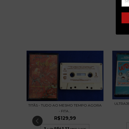
ULTRAJE
NEY TO
TITÃS - TUDO AO MESMO TEMPO AGORA
- FITA...
R$129,99
s
3
x de
R$43,33
sem juros