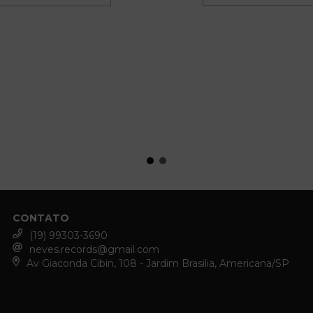
CONTATO
(19) 99303-3690
neves.records@gmail.com
Av Giaconda Cibin, 108 - Jardim Brasilia, Americana/SP