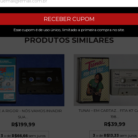
RECEBER CUPOM
Esse cupom é de uso único, limitado a primeira compra no site.
PRODUTOS SIMILARES
TUNAI – EM CARTAZ... FITA K7 
 A RIGOR - NÓS VAMOS INVADIR
198...
SUA...
R$39,99
R$199,99
3
x de
R$13,33
sem juros
3
x de
R$66,66
sem juros