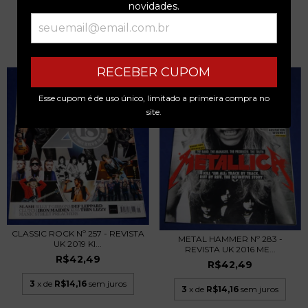
novidades.
PRODUTOS SIMILARES
RECEBER CUPOM
Esse cupom é de uso único, limitado a primeira compra no
site.
CLASSIC ROCK Nº 257 - REVISTA
METAL HAMMER Nº 283 -
UK 2019 KI...
REVISTA UK 2016 ME...
R$42,49
R$42,49
3
x de
R$14,16
sem juros
3
x de
R$14,16
sem juros