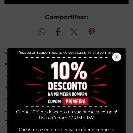
Compartilhar:
50 Years of Rock Greatest Showmen
Receba um cupom exclusivo para sua primeira compra.
X
Ano = 2025
Tamanho = 27,5 cm X 21 cm
Número de páginas = ---
Pais de origem = USA
Conservação = Ex
Ganhe 10% de desconto na sua primeira compra!
Use o Cupom "PRIMEIRA"
Obs. = Lacrada.
Cadastre o seu e-mail para receber o cupom e