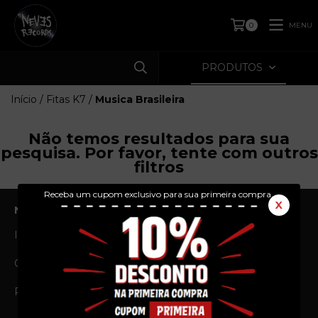
MENU
0
PRODUTOS
Início
/
Fitas K7
/
Musica Brasileira
Não temos resultados para sua
pesquisa. Por favor, tente com outros
filtros
Receba um cupom exclusivo para sua primeira compra.
X
NAVEGAÇÃO
Início
Produtos
Quem Somos
Prazos e Envios
Política de Privacidade
Política de Troca e
Devolução