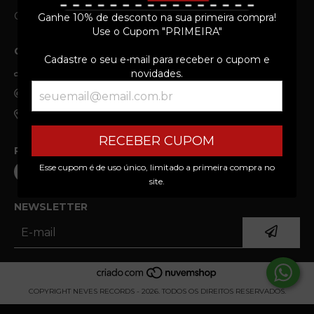
Contato
Newsletter
Ganhe 10% de desconto na sua primeira compra!
Use o Cupom "PRIMEIRA"
CONTATO
Cadastre o seu e-mail para receber o cupom e
(19) 99303-3690
novidades.
neves.records@gmail.com
Av Giaconda Cibin, 108 - Jardim Brasilia, Americana/SP
RECEBER CUPOM
REDES SOCIAIS
Esse cupom é de uso único, limitado a primeira compra no
site.
NEWSLETTER
COPYRIGHT NEVES RECORDS - 2026. TODOS OS DIREITOS RESERVADOS.