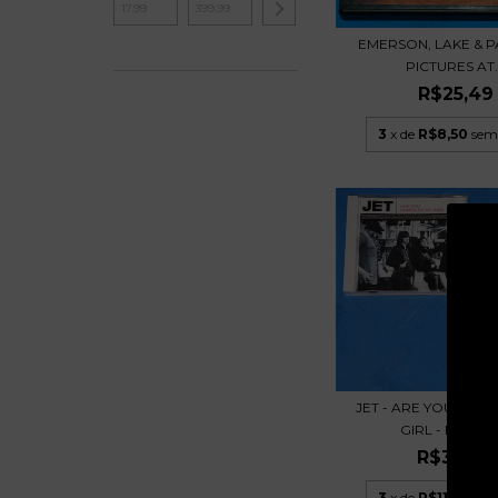
EMERSON, LAKE & P
PICTURES AT..
R$25,49
3
x de
R$8,50
sem
JET - ARE YOU GON
GIRL - DVD SIN.
R$34,99
3
x de
R$11,66
sem