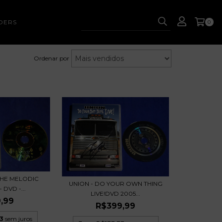
DERS
0
Ordenar por
 THE MELODIC
UNION - DO YOUR OWN THING
DVD -...
LIVE!DVD 2005...
,99
R$399,99
3
sem juros