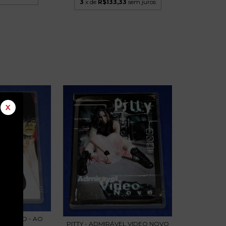
3
x de
R$133,33
sem juros
X
CONCERTO - AO
PITTY - ADMIRÁVEL VIDEO NOVO