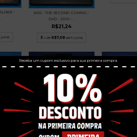
ALMER -
KISS - THE SECOND COMING -
.
DVD - 2001 -...
R$21,24
 juros
3
x de
R$7,08
sem juros
Receba um cupom exclusivo para sua primeira compra.
HARD ROCK TREASURES DVD
JAPÃO 2005 SLIPC...
NA BE MY
R$84,99
..
3
x de
R$28,33
sem juros
PITTY - {DES} 
 juros