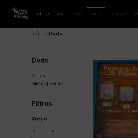
INÍCIO
VINIL
CDS
DVDS
FITAS K7
T
Início
Dvds
/
Dvds
Musica
Filmes | Series
Filtros
Preço
DE
ATÉ