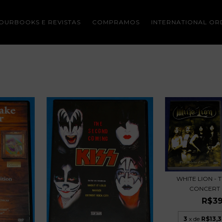
OURBOOKS E REVISTAS
COMPRAMOS
INTERNATIONAL OR
WHITE LION -
CONCERT - 
R$39
3
x de
R$13,3