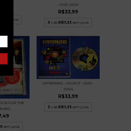
VD 2...
- DVD 2004
,99
R$33,99
3
sem juros
3
x de
R$11,33
sem juros
OFFSPRING - HUCK IT - DVD -
2004
R$33,99
ROCK FOR THE
3
x de
R$11,33
sem juros
N BIG...
7,49
50
sem juros