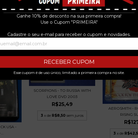
VIVO - D
R$33
Ganhe 10% de desconto na sua primeira compra!
3
x de
R$11,3
Use o Cupom "PRIMEIRA"
Cadastre o seu e-mail para receber o cupom e novidades.
RECEBER CUPOM
Esse cupom é de uso único, limitado a primeira compra no site.
SCORPIONS - TO RUSSIA WITH
LOVE DVD 2003
R$25,49
AEROSMITH - 
RISING SU
3
x de
R$8,50
sem juros
R$12
CK USA -
..
3
x de
R$42,