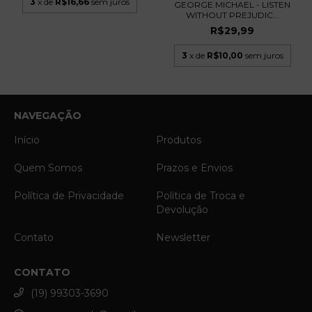
3
x de
R$16,66
sem juros
GEORGE MICHAEL - LISTEN
WITHOUT PREJUDIC...
R$29,99
3
x de
R$10,00
sem juros
NAVEGAÇÃO
Início
Produtos
Quem Somos
Prazos e Envios
Política de Privacidade
Política de Troca e
Devolução
Contato
Newsletter
CONTATO
(19) 99303-3690