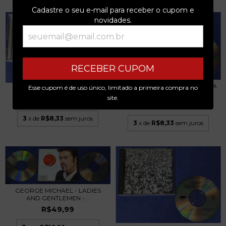
Cadastre o seu e-mail para receber o cupom e
novidades.
RECEBER CUPOM
GEORGE MICHAEL QUEEN LISA
Esse cupom é de uso único, limitado a primeira compra no
CHER - BELIEVE - CD 1998
STANSFIELD - F...
site.
R$24,99
R$24,99
3
x de
R$8,33
sem juros
3
x de
R$8,33
sem juros
GEORGE MICHAEL - LADIES
AND GENTLEMEN -...
R$49,99