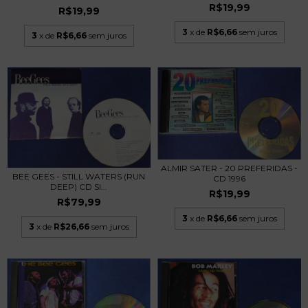
R$19,99
R$19,99
3
x de
R$6,66
sem juros
3
x de
R$6,66
sem juros
ALMIR SATER - 20 PREFERIDAS -
BEE GEES - STILL WATERS (RUN
CD 1996
DEEP) CD SI...
R$19,99
R$79,99
3
x de
R$6,66
sem juros
3
x de
R$26,66
sem juros