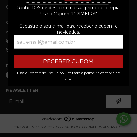
Contato
Newsletter
Ganhe 10% de desconto na sua primeira compra!
Use o Cupom "PRIMEIRA"
CONTATO
Cadastre o seu e-mail para receber o cupom e
(19) 99303-3690
novidades.
neves.records@gmail.com
Av Giaconda Cibin, 108 - Jardim Brasilia, Americana/SP
RECEBER CUPOM
REDES SOCIAIS
Esse cupom é de uso único, limitado a primeira compra no
site.
NEWSLETTER
COPYRIGHT NEVES RECORDS - 2026. TODOS OS DIREITOS RESERVADOS.