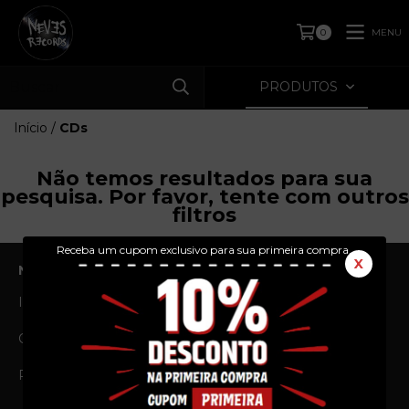
MENU
0
PRODUTOS
Início
/
CDs
Não temos resultados para sua
pesquisa. Por favor, tente com outros
filtros
Receba um cupom exclusivo para sua primeira compra.
X
NAVEGAÇÃO
Início
Produtos
Quem Somos
Prazos e Envios
Política de Privacidade
Política de Troca e
Devolução