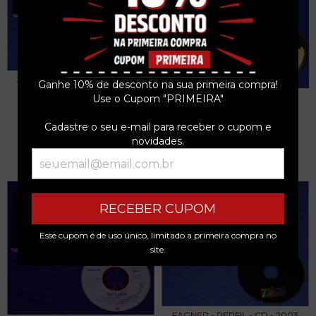
JOÃO GILBERTO - EU SEI QUE
Ganhe 10% de desconto na sua primeira compra!
VOU TE AMAR -...
GILBERTO GIL - AO VIVO EM
Use o Cupom "PRIMEIRA"
R$21,24
TOKIO LIVE IN...
R$110,49
Cadastre o seu e-mail para receber o cupom e
3
x de
R$7,08
sem juros
novidades.
3
x de
R$36,83
sem juros
RECEBER CUPOM
Esse cupom é de uso único, limitado a primeira compra no
site.
FAGNER - PERFIL - CD - 2003