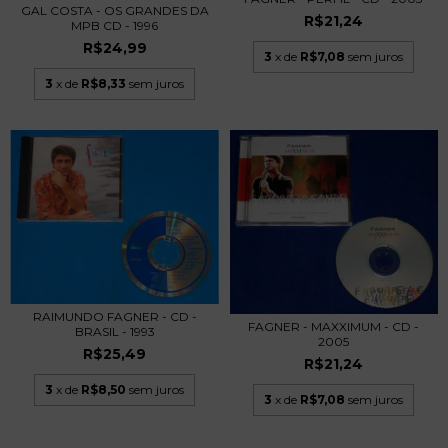
GAL COSTA - OS GRANDES DA
R$21,24
MPB CD - 1996
R$24,99
3
x de
R$7,08
sem juros
3
x de
R$8,33
sem juros
RAIMUNDO FAGNER - CD -
FAGNER - MAXXIMUM - CD -
BRASIL - 1993
2005
R$25,49
R$21,24
3
x de
R$8,50
sem juros
3
x de
R$7,08
sem juros