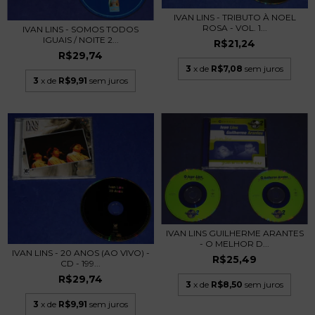
IVAN LINS - TRIBUTO À NOEL
ROSA - VOL. 1...
IVAN LINS - SOMOS TODOS
IGUAIS / NOITE 2...
R$21,24
R$29,74
3
x de
R$7,08
sem juros
3
x de
R$9,91
sem juros
IVAN LINS GUILHERME ARANTES
- O MELHOR D...
IVAN LINS - 20 ANOS (AO VIVO) -
R$25,49
CD - 199...
R$29,74
3
x de
R$8,50
sem juros
3
x de
R$9,91
sem juros