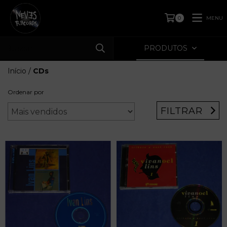
MENU
0
PRODUTOS
Início
/
CDs
Ordenar por
FILTRAR