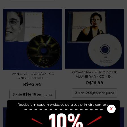
GIOVANNA - MI MODO DE
IVAN LINS - LADRÃO - CD
ALUMBRAR - CD - 19...
SINGLE - 2000 -...
R$16,99
R$42,49
3
x de
R$5,66
sem juros
3
x de
R$14,16
sem juros
Receba um cupom exclusivo para sua primeira compra.
X