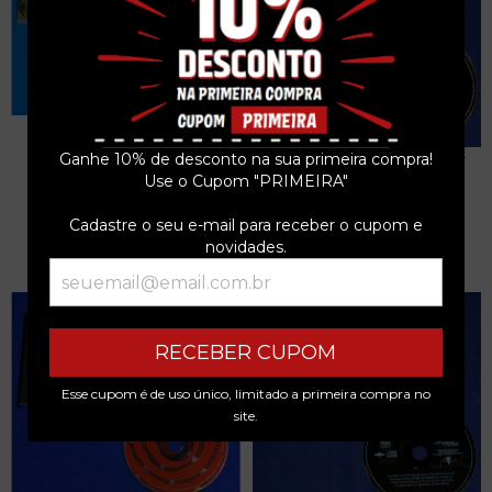
TRIBO DE JAH - UMA ONDA
QUE PASSOU - PRO...
Ganhe 10% de desconto na sua primeira compra!
JAMES BLUNT - ALL THE LOST
R$50,00
SOULS - CD -...
Use o Cupom "PRIMEIRA"
R$21,24
3
x de
R$16,67
sem juros
Cadastre o seu e-mail para receber o cupom e
3
x de
R$7,08
sem juros
novidades.
RECEBER CUPOM
Esse cupom é de uso único, limitado a primeira compra no
site.