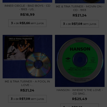
INNER CIRCLE - BAD BOYS - CD
IKE & TINA TURNER - MOVIN ON -
- 1993 - US...
CD - 1993
R$16,99
R$21,24
3
x de
R$5,66
sem juros
3
x de
R$7,08
sem juros
IKE & TINA TURNER - A FOOL IN
LOVE -...
R$21,24
HANSON - WHERE'S THE LOVE -
CD SING...
R$25,49
3
x de
R$7,08
sem juros