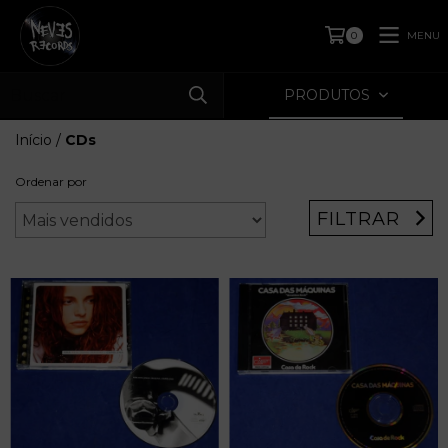
MENU
0
PRODUTOS
Início
/
CDs
Ordenar por
FILTRAR