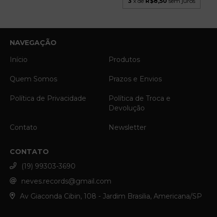
3
x de
R$8,50
sem juros
NAVEGAÇÃO
Início
Produtos
Quem Somos
Prazos e Envios
Política de Privacidade
Política de Troca e
Devolução
Contato
Newsletter
CONTATO
(19) 99303-3690
neves.records@gmail.com
Av Giaconda Cibin, 108 - Jardim Brasilia, Americana/SP