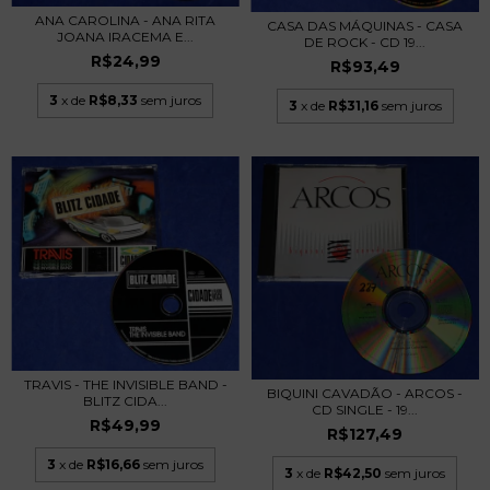
ANA CAROLINA - ANA RITA
CASA DAS MÁQUINAS - CASA
JOANA IRACEMA E...
DE ROCK - CD 19...
R$24,99
R$93,49
3
x de
R$8,33
sem juros
3
x de
R$31,16
sem juros
TRAVIS - THE INVISIBLE BAND -
BIQUINI CAVADÃO - ARCOS -
BLITZ CIDA...
CD SINGLE - 19...
R$49,99
R$127,49
3
x de
R$16,66
sem juros
3
x de
R$42,50
sem juros