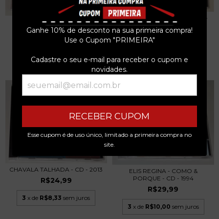
SAM COOKE - YOU SEND ME -
PEDRO LUÍS E A PAREDE – É
CD 1995
TUDO 1 REAL -...
Ganhe 10% de desconto na sua primeira compra!
R$24,99
Use o Cupom "PRIMEIRA"
R$24,99
3
x de
R$8,33
sem juros
3
x de
R$8,33
sem juros
Cadastre o seu e-mail para receber o cupom e
novidades.
RECEBER CUPOM
Esse cupom é de uso único, limitado a primeira compra no
site.
CHAVALA TALHADA - CD - 2013
ELIS REGINA - COMO &
PORQUE - CD - 1994
R$24,99
R$29,99
3
x de
R$8,33
sem juros
3
x de
R$10,00
sem juros