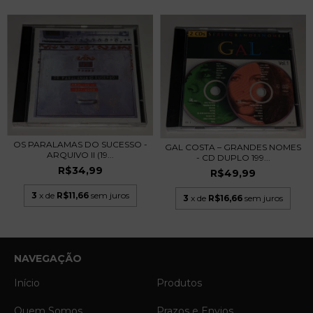
OS PARALAMAS DO SUCESSO -
GAL COSTA – GRANDES NOMES
ARQUIVO II (19...
- CD DUPLO 199...
R$34,99
R$49,99
3
x de
R$11,66
sem juros
3
x de
R$16,66
sem juros
NAVEGAÇÃO
Início
Produtos
Quem Somos
Prazos e Envios