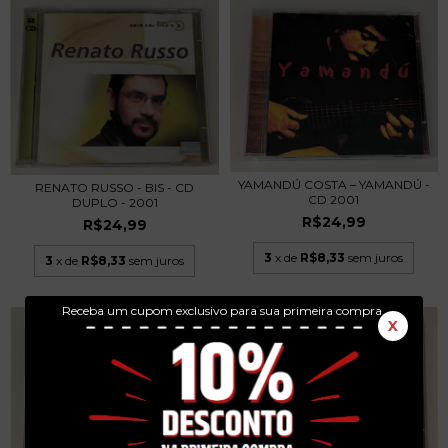
YAMANDÚ COSTA – YAMANDÚ -
RENATO RUSSO - BIS - CD
CD 2001
DUPLO - 2001
R$24,99
R$24,99
3
x de
R$8,33
sem juros
3
x de
R$8,33
sem juros
Receba um cupom exclusivo para sua primeira compra.
X