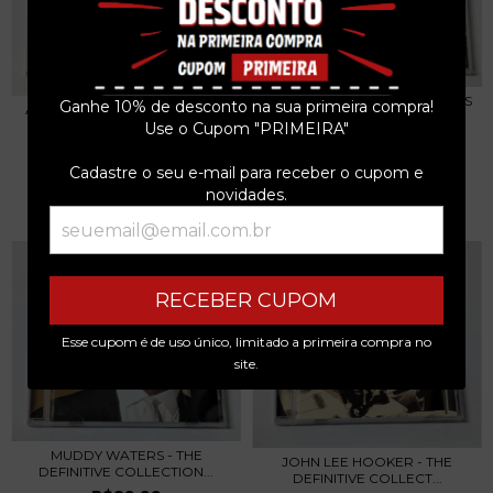
THE PAUL BUTTERFIELD BLUES
Ganhe 10% de desconto na sua primeira compra!
ARTHUR "BIG BOY" CRUDUP -
BAND - CD 198...
GONN...
Use o Cupom "PRIMEIRA"
R$129,99
R$89,99
Cadastre o seu e-mail para receber o cupom e
3
x de
R$43,33
sem juros
3
x de
R$30,00
sem juros
novidades.
RECEBER CUPOM
Esse cupom é de uso único, limitado a primeira compra no
site.
MUDDY WATERS - THE
JOHN LEE HOOKER - THE
DEFINITIVE COLLECTION...
DEFINITIVE COLLECT...