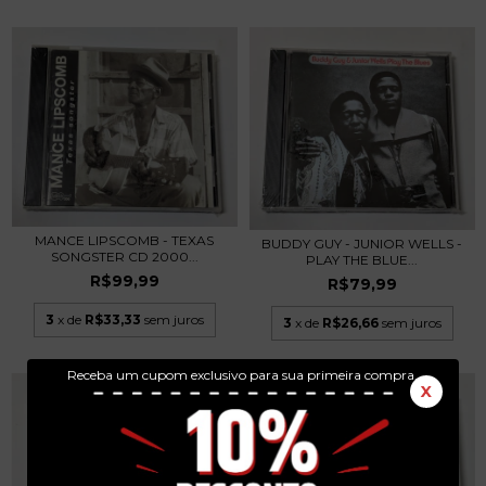
MANCE LIPSCOMB - TEXAS
BUDDY GUY - JUNIOR WELLS -
SONGSTER CD 2000...
PLAY THE BLUE...
R$99,99
R$79,99
3
x de
R$33,33
sem juros
3
x de
R$26,66
sem juros
Receba um cupom exclusivo para sua primeira compra.
X