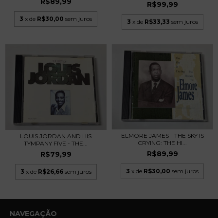
R$89,99
R$99,99
3
x de
R$30,00
sem juros
3
x de
R$33,33
sem juros
ELMORE JAMES - THE SKY IS
LOUIS JORDAN AND HIS
CRYING: THE HI...
TYMPANY FIVE - THE...
R$89,99
R$79,99
3
x de
R$30,00
sem juros
3
x de
R$26,66
sem juros
NAVEGAÇÃO