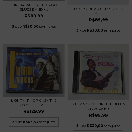
JUNIOR WELLS' CHICAGO
EDDIE "GUITAR SLIM" JONES -
BLUES BAND -...
SU...
R$89,99
R$89,99
3
x de
R$30,00
sem juros
3
x de
R$30,00
sem juros
LIGHTNIN' HOPKINS - THE
B.B. KING - SINGIN' THE BLUES
COMPLETE AL...
CD 2005 EU
R$129,99
R$89,99
3
x de
R$43,33
sem juros
3
x de
R$30,00
sem juros