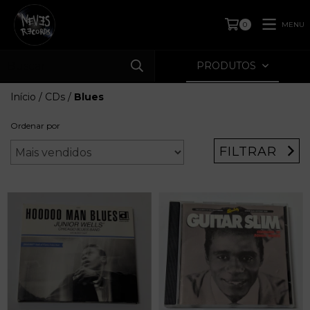
MENU
0
PRODUTOS
Início
/
CDs
/
Blues
Ordenar por
FILTRAR