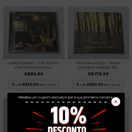
SANDY DENNY - THE NORTH
VIRGINIA ASTLEY - FROM
STAR GRASSMAN AN...
GARDENS WHERE WE...
R$89,99
R$179,99
3
x de
R$30,00
sem juros
3
x de
R$60,00
sem juros
Receba um cupom exclusivo para sua primeira compra.
X