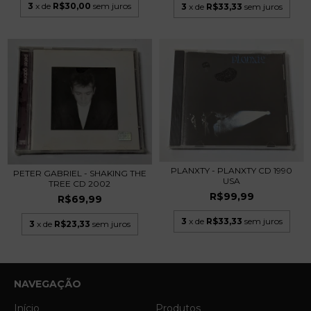
3
x de
R$30,00
sem juros
3
x de
R$33,33
sem juros
PLANXTY - PLANXTY CD 1990
PETER GABRIEL - SHAKING THE
USA
TREE CD 2002
R$99,99
R$69,99
3
x de
R$33,33
sem juros
3
x de
R$23,33
sem juros
NAVEGAÇÃO
Início
Produtos