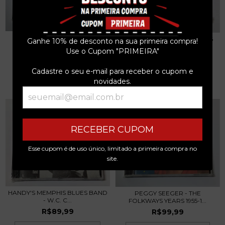
STEELEYE SPAN - PARCEL OF
JULIAN COPE - FRIED CD 1996
Ganhe 10% de desconto na sua primeira compra!
ROGUES CD USA
EU
Use o Cupom "PRIMEIRA"
R$99,99
R$89,99
Cadastre o seu e-mail para receber o cupom e
3
x de
R$33,33
sem juros
3
x de
R$30,00
sem juros
novidades.
RECEBER CUPOM
Esse cupom é de uso único, limitado a primeira compra no
site.
HANDY'S MEMPHIS BLUES BAND
PEGGY SEEGER - THE
- W.C. C...
FOLKWAYS YEARS 1955-1...
R$89,99
R$99,99