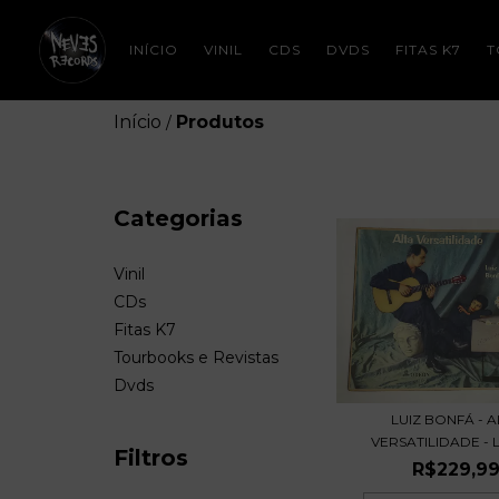
INÍCIO
VINIL
CDS
DVDS
FITAS K7
T
Início
Produtos
/
Categorias
Vinil
CDs
Fitas K7
Tourbooks e Revistas
Dvds
LUIZ BONFÁ - A
VERSATILIDADE - LP
Filtros
R$229,9