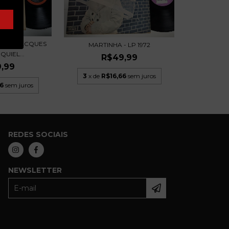
BREU JACQUES
MARTINHA - LP 1972
QUIEL...
R$49,99
,99
3
x de
R$16,66
sem juros
6
sem juros
REDES SOCIAIS
NEWSLETTER