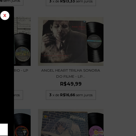
66
sem juros
3
x de
R$13,33
sem juros
X
RASILEIRO - LP
ANGEL HEART TRILHA SONORA
7
DO FILME - LP...
,99
R$49,99
6
sem juros
3
x de
R$16,66
sem juros