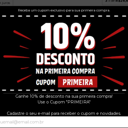
3
x de
R$26,
 juros
Receba um cupom exclusivo para sua primeira compra.
SÁ E GUARABYRA - CARTAS,
ALEMÃO - BEM B
- TEMPO
CANÇÕES E PALAV...
198
65
R$49,99
R$49
9
3
x de
R$16,66
sem juros
3
x de
R$16,6
 juros
Ganhe 10% de desconto na sua primeira compra!
Use o Cupom "PRIMEIRA"
Cadastre o seu e-mail para receber o cupom e novidades.