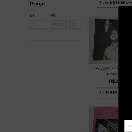
3
x de
R$76,66
sem
Preço
DE
ATÉ
WILSON MIRANDA 
NOVO - LP 19
R$249,9
3
x de
R$83,33
sem