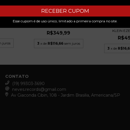
RECEBER CUPOM
ELA - LP
MARIA ALCINA - BUCANEIRA LP
Esse cupom é de uso único, limitado a primeira compra no site.
ZEQUINHA DE A
...
1992 AUTOGRA...
KLEIN EZE
9
R$349,99
R$49
 juros
3
x de
R$116,66
sem juros
3
x de
R$16,6
CONTATO
(19) 99303-3690
neves.records@gmail.com
Av Giaconda Cibin, 108 - Jardim Brasilia, Americana/SP