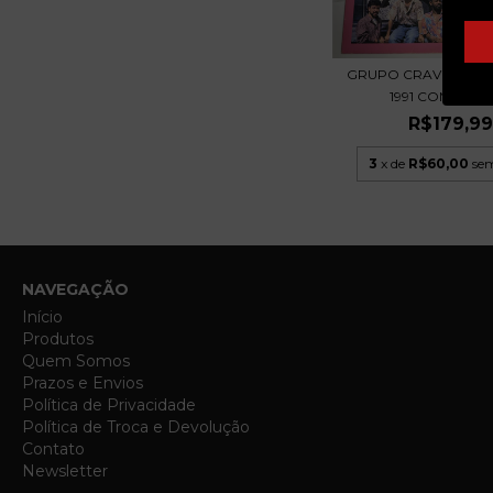
GRUPO CRAVO E CAN
1991 COM ENCAR
R$179,9
3
x de
R$60,00
sem
NAVEGAÇÃO
Início
Produtos
Quem Somos
Prazos e Envios
Política de Privacidade
Política de Troca e Devolução
Contato
Newsletter