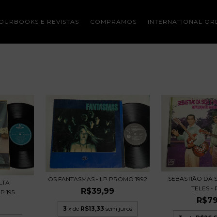
OURBOOKS E REVISTAS
COMPRAMOS
INTERNATIONAL OR
SEBASTIÃO DA S
OS FANTASMAS - LP PROMO 1992
LTA
TELES - 
R$39,99
 195...
R$79
9
3
x de
R$13,33
sem juros