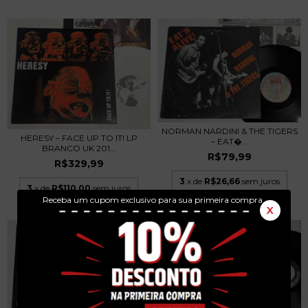
NORMAN NARDINI & THE TIGERS
HERESY – FACE UP TO IT! LP
– EAT�...
BRANCO UK 201...
R$79,99
R$329,99
3
x de
R$26,66
sem juros
3
x de
R$110,00
sem juros
Receba um cupom exclusivo para sua primeira compra.
X