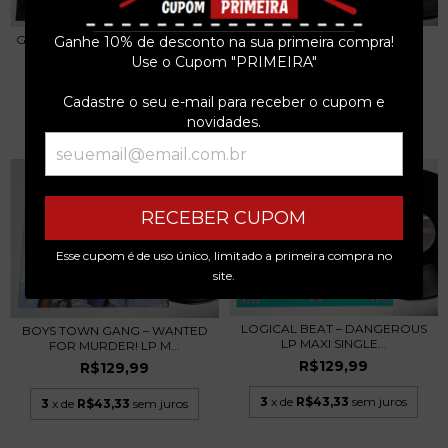
ALBITA – NO SE PARECE A
GARDNER COLE – WHATEVER IT
Ganhe 10% de desconto na sua primeira compra!
NADA LP MAXI SIN...
TAKES LP MAXI...
Use o Cupom "PRIMEIRA"
R$129,99
R$129,99
Cadastre o seu e-mail para receber o cupom e
3
x de
R$43,33
sem juros
3
x de
R$43,33
sem juros
novidades.
RECEBER CUPOM
Esse cupom é de uso único, limitado a primeira compra no
site.
LOGICAL BEAT – DANGEROUS
BOYS TOWN GANG – WANTED
LP MAXI SINGLE...
FOR MURDER! LP M...
R$129,99
R$129,99
3
x de
R$43,33
sem juros
3
x de
R$43,33
sem juros