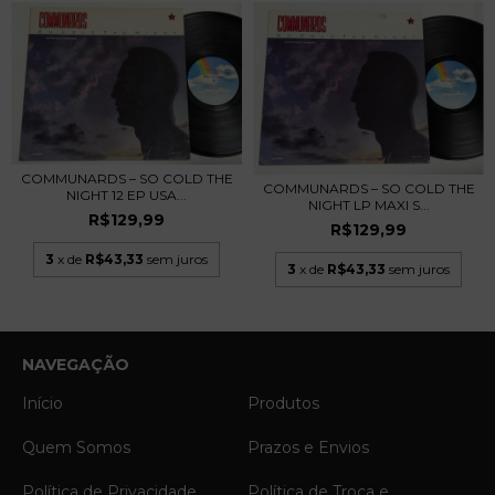
COMMUNARDS – SO COLD THE
COMMUNARDS – SO COLD THE
NIGHT 12 EP USA...
NIGHT LP MAXI S...
R$129,99
R$129,99
3
x de
R$43,33
sem juros
3
x de
R$43,33
sem juros
NAVEGAÇÃO
Início
Produtos
Quem Somos
Prazos e Envios
Política de Privacidade
Política de Troca e