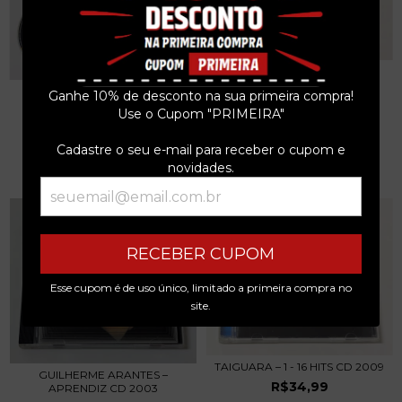
MARCOS VALLE – SAMBA
"DEMAIS"...
JOHNNY ALF – ELE É JOHNNY
Ganhe 10% de desconto na sua primeira compra!
R$99,99
ALF + NÓS 2 CD...
Use o Cupom "PRIMEIRA"
R$69,99
3
x de
R$33,33
sem juros
Cadastre o seu e-mail para receber o cupom e
3
x de
R$23,33
sem juros
novidades.
RECEBER CUPOM
Esse cupom é de uso único, limitado a primeira compra no
site.
TAIGUARA – 1 - 16 HITS CD 2009
GUILHERME ARANTES –
R$34,99
APRENDIZ CD 2003