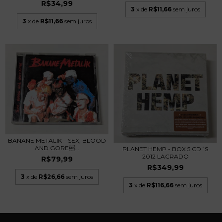
R$34,99
3
x de
R$11,66
sem juros
3
x de
R$11,66
sem juros
BANANE METALIK – SEX, BLOOD
AND GORE...
PLANET HEMP - BOX 5 CD´S
2012 LACRADO
R$79,99
R$349,99
3
x de
R$26,66
sem juros
3
x de
R$116,66
sem juros