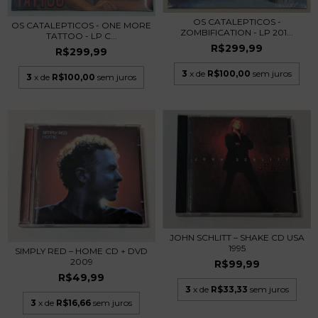
OS CATALEPTICOS -
OS CATALEPTICOS - ONE MORE
ZOMBIFICATION - LP 201...
TATTOO - LP C...
R$299,99
R$299,99
3
x de
R$100,00
sem juros
3
x de
R$100,00
sem juros
JOHN SCHLITT – SHAKE CD USA
1995
SIMPLY RED – HOME CD + DVD
2009
R$99,99
R$49,99
3
x de
R$33,33
sem juros
3
x de
R$16,66
sem juros