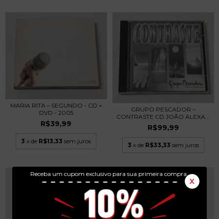
MARIA RITA – SEGUNDO - CD +
GRUPO PESCADOR –
DVD - 2005
CONTRASTE CD JOÃO ALEXA...
R$39,99
R$99,99
3
x de
R$13,33
sem juros
3
x de
R$33,33
sem juros
Receba um cupom exclusivo para sua primeira compra.
X