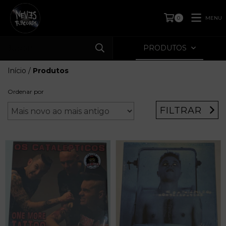
MENU
0
PRODUTOS
Início
/
Produtos
Ordenar por
FILTRAR