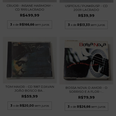
CRUOR - INSANE HARMONY -
USPÍCIUS / PUNKRUSP - CD
CD 1995 LACRADO
2009 LACRADO
R$499,99
R$39,99
3
x de
R$166,66
sem juros
3
x de
R$13,33
sem juros
TOM MAIOR - CD 1987 DJAVAN
BOSSA NOVA O AMOR - O
JOÃO BOSCO BA...
SORRISO E A FLOR -...
R$59,99
R$79,99
3
x de
R$20,00
sem juros
3
x de
R$26,66
sem juros