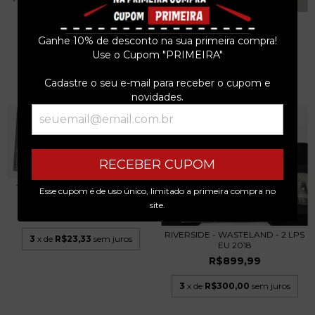
1982 SBT
LOS SEA DUX - FUNKY U.F.O.
R$39,99
COMPACTO 1996
Ganhe 10% de desconto na sua primeira compra!
R$99,99
3
x de
R$13,33
sem juros
Use o Cupom "PRIMEIRA"
3
x de
R$33,33
sem juros
Cadastre o seu e-mail para receber o cupom e
novidades.
RECEBER CUPOM
TETÊ ESPÍNDOLA - LONDRINA
Esse cupom é de uso único, limitado a primeira compra no
MPB81 - COMPAC...
site.
R$69,99
RIVERSIDE - WASTELAND - 2 LPS
3
x de
R$23,33
sem juros
EU 2018
R$899,99
3
x de
R$300,00
sem juros