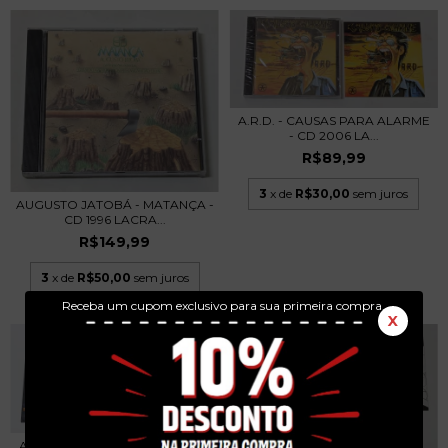
A.R.D. - CAUSAS PARA ALARME
- CD 2006 LA...
R$89,99
3
x de
R$30,00
sem juros
AUGUSTO JATOBÁ - MATANÇA -
CD 1996 LACRA...
R$149,99
3
x de
R$50,00
sem juros
Receba um cupom exclusivo para sua primeira compra.
X
AS PRISIONEIRAS - COMPACTO