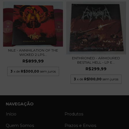
NILE - ANNIHILATION OF THE
WICKED 2 LPS...
ENTHRONED - ARMOURED
R$899,99
BESTIAL HELL - LP E...
R$299,99
3
x de
R$300,00
sem juros
3
x de
R$100,00
sem juros
NAVEGAÇÃO
Início
Produtos
Quem Somos
Prazos e Envios