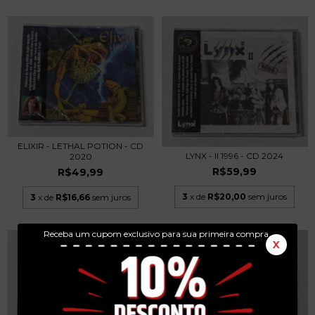
ELIXIR - LETHAL POTION - CD
LYNX - II 1996 - CD 2024
2020
R$59,99
R$49,99
3
x de
R$20,00
sem juros
3
x de
R$16,66
sem juros
Receba um cupom exclusivo para sua primeira compra.
X