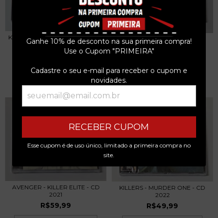
KEN HENSLEY - PROUD WORDS
KEN HENSLEY - EAGER TO
Ganhe 10% de desconto na sua primeira compra!
ON A DUSTY SHE...
PLEASE - CD 2024
Use o Cupom "PRIMEIRA"
R$59,99
R$59,99
Cadastre o seu e-mail para receber o cupom e
3
x de
R$20,00
sem juros
3
x de
R$20,00
sem juros
novidades.
RECEBER CUPOM
Esse cupom é de uso único, limitado a primeira compra no
site.
AVENGER - KILLER ELITE - CD
KILLERS - MURDER ONE - CD
2021
2022
R$59,99
R$49,99